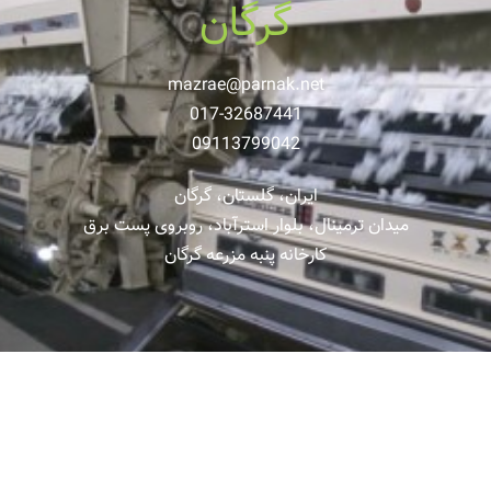
گرگان
mazrae@parnak.net
017-32687441
09113799042
ایران، گلستان، گرگان
میدان ترمینال، بلوار استرآباد، روبروی پست برق
کارخانه پنبه مزرعه گرگان