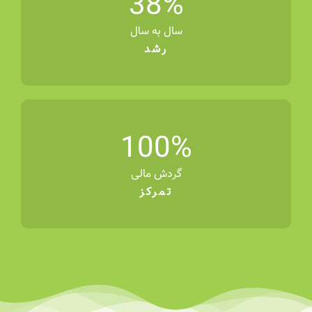
38
%
سال به سال
رشد
100
%
گردش مالی
تمرکز