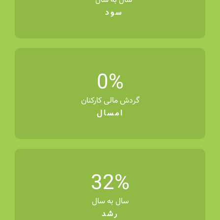
سال به سال
سود
0
%
گردش مالی کارکنان
امسال
32
%
سال به سال
رشد