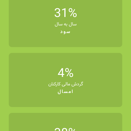
31
%
سال به سال
سود
4
%
گردش مالی کارکنان
امسال