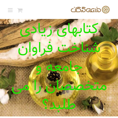
ها
ردن
حتوا
کتابهای زیادی
شناخت فراوان
جامعه و
متخصصان را می
طلبد؟